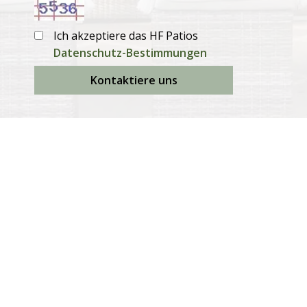
Ich akzeptiere das HF Patios
Datenschutz-Bestimmungen
Kontaktiere uns
Produkte
Ausziehbare Esstische
Feste Esstische
Esszimmerstühle
Garten-Sofas
Sonnenliegen