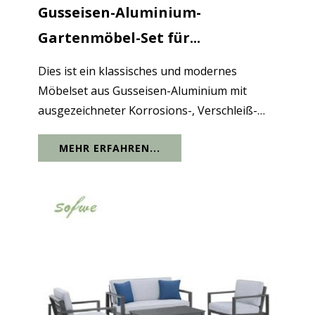
Gusseisen-Aluminium-
Gartenmöbel-Set für...
Dies ist ein klassisches und modernes
Möbelset aus Gusseisen-Aluminium mit
ausgezeichneter Korrosions-, Verschleiß-
und Witterungsbeständigkeit. Es kann rauem
MEHR ERFAHREN...
Wetter standhalten und wird für den
Langzeitgebrauch nicht stark beeinträchtigt.
Der...