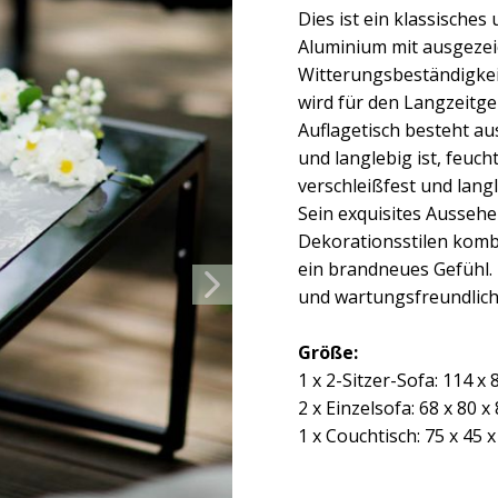
Dies ist ein klassische
Aluminium mit ausgezei
Witterungsbeständigkei
wird für den Langzeitge
Auflagetisch besteht a
und langlebig ist, feu
verschleißfest und lang
Sein exquisites Ausseh
Dekorationsstilen komb
ein brandneues Gefühl. D
und wartungsfreundlich,
Größe:
1 x 2-Sitzer-Sofa: 114 x 
2 x Einzelsofa: 68 x 80 x
1 x Couchtisch: 75 x 45 x