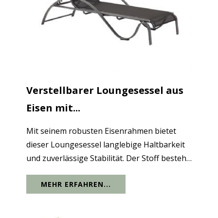
Verstellbarer Loungesessel aus
Eisen mit...
Mit seinem robusten Eisenrahmen bietet
dieser Loungesessel langlebige Haltbarkeit
und zuverlässige Stabilität. Der Stoff besteht
aus Textilene, das Ihnen sowohl bei Regen
MEHR ERFAHREN...
als auch bei Sonnenschein Komfort bietet.
Die S-förmigen Armlehnen aus Eisen...