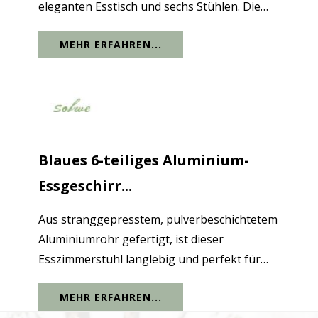
eleganten Esstisch und sechs Stühlen. Die
Kombination aus Glas und leichtem
MEHR ERFAHREN...
Aluminium sorgt für ein anspruchsvolles
Design zu einem äußerst erschwinglichen
Preis....
Blaues 6-teiliges Aluminium-
Essgeschirr...
Aus stranggepresstem, pulverbeschichtetem
Aluminiumrohr gefertigt, ist dieser
Esszimmerstuhl langlebig und perfekt für
den Einsatz im Freien geeignet. Das
MEHR ERFAHREN...
Aluminium-Esszimmerstuhl-Set ist etwas