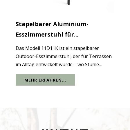
Stapelbarer Aluminium-
Esszimmerstuhl für...
Das Modell 11D11K ist ein stapelbarer
Outdoor-Esszimmerstuhl, der für Terrassen
im Alltag entwickelt wurde – wo Stühle
verschoben werden, das Wetter schnell
MEHR ERFAHREN...
wechselt und Stauraum eine Rolle spielt. Die
geschwungenen Armlehnen aus Aluminium
und die...