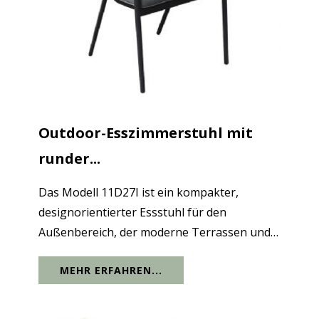
Outdoor-Esszimmerstuhl mit
runder...
Das Modell 11D27I ist ein kompakter,
designorientierter Essstuhl für den
Außenbereich, der moderne Terrassen und
Poolbereiche sofort „auflockert“. Das erste,
MEHR ERFAHREN...
was auffällt, ist die abgerundete
Rückenlehne aus Seil: eine umlaufende
Kurve, die leicht...