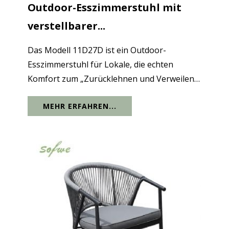
Outdoor-Esszimmerstuhl mit
verstellbarer...
Das Modell 11D27D ist ein Outdoor-
Esszimmerstuhl für Lokale, die echten
Komfort zum „Zurücklehnen und Verweilen”
bieten möchten, ohne dass die Terrasse zu
MEHR ERFAHREN...
einem Projekt für das Kissenmanagement
wird. Die Silhouette ist klar und
architektonisch – ein...